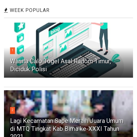
WEEK POPULAR
1
Wanita Calo Togel Asal Radom Timur,
Diciduk Polisi
2
Lagi Kecamatan Sape Meraih Juara Umum
di MTQ Tingkat Kab Bima ke-XXXI Tahun
2021