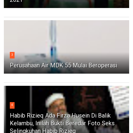
3
Perusahaan Air MDK 55 Mulai Beroperasi
4
Habib Rizieq Ada Firza Husein Di Balik
Kelambu, Inilah Bukti Beredar Foto Seks
Selingkuhan Habib Rizieq