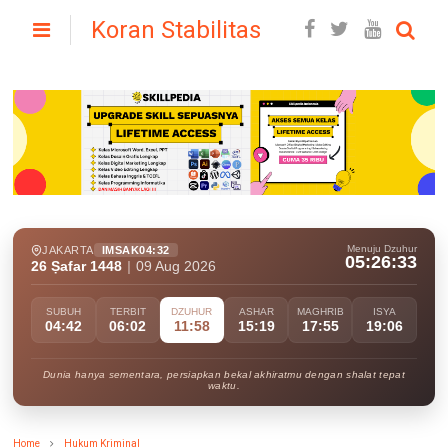
Koran Stabilitas
Menuju Dzuhur
JAKARTA
IMSAK
04:32
05:26:32
26 Ṣafar 1448
|
09 Aug 2026
SUBUH
TERBIT
DZUHUR
ASHAR
MAGHRIB
ISYA
04:42
06:02
11:58
15:19
17:55
19:06
Dunia hanya sementara, persiapkan bekal akhiratmu dengan shalat tepat
waktu.
Home
Hukum Kriminal