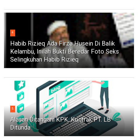
4
Habib Rizieq Ada Firza Husein Di Balik
Kelambu, Inilah Bukti Beredar Foto Seks
Selingkuhan Habib Rizieq
5
Alasan Ditangani KPK, Kontrak PT. LB
Ditunda