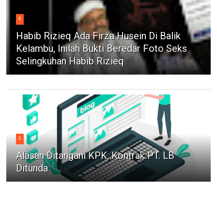
4
Habib Rizieq Ada Firza Husein Di Balik
Kelambu, Inilah Bukti Beredar Foto Seks
Selingkuhan Habib Rizieq
5
Alasan Ditangani KPK, Kontrak PT. LB
Ditunda