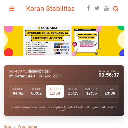
Koran Stabilitas
Menuju Dzuhur
JAKARTA
IMSAK
04:32
00:56:36
25 Ṣafar 1448
|
08 Aug 2026
SUBUH
TERBIT
DZUHUR
ASHAR
MAGHRIB
ISYA
04:42
06:02
11:58
15:19
17:55
19:06
Dunia hanya sementara, persiapkan bekal akhiratmu dengan shalat tepat
waktu.
Home
Pemerintahan