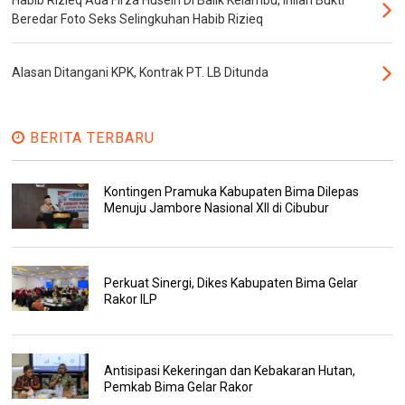
Habib Rizieq Ada Firza Husein Di Balik Kelambu, Inilah Bukti
Beredar Foto Seks Selingkuhan Habib Rizieq
Alasan Ditangani KPK, Kontrak PT. LB Ditunda
BERITA TERBARU
Kontingen Pramuka Kabupaten Bima Dilepas
Menuju Jambore Nasional XII di Cibubur
Perkuat Sinergi, Dikes Kabupaten Bima Gelar
Rakor ILP
Antisipasi Kekeringan dan Kebakaran Hutan,
Pemkab Bima Gelar Rakor