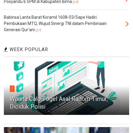
Posyandu 6 SPM di Kabupaten Bima
0
Babinsa Lanta Barat Koramil 1608-03/Sape Hadiri
Pembukaan MTQ, Wujud Sinergi TNI dalam Pembinaan
Generasi Qur'ani
0
WEEK POPULAR
1
Wanita Calo Togel Asal Radom Timur,
Diciduk Polisi