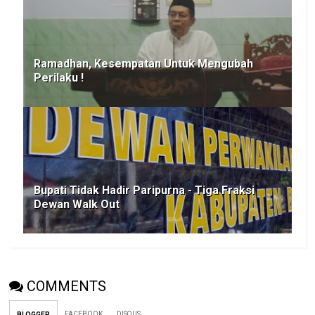
Ramadhan, Kesempatan Untuk Mengubah
Perilaku !
Bupati Tidak Hadir Paripurna - Tiga Fraksi
Dewan Walk Out
COMMENTS
FACEBOOK
DISQUS
BLOGGER