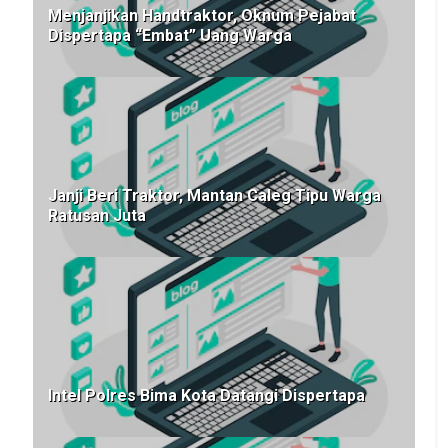
Menjanjikan Handtraktor, Oknum Pejabat
Dispertapa “Embat” Uang Warga
Janji Beri Traktor, Mantan Caleg Tipu Warga
Ratusan Juta
Intel Polres Bima Kota Datangi Dispertapa