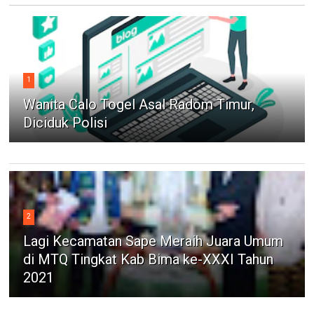
1
Wanita Calo Togel Asal Radom Timur,
Diciduk Polisi
2
Lagi Kecamatan Sape Meraih Juara Umum
di MTQ Tingkat Kab Bima ke-XXXI Tahun
2021