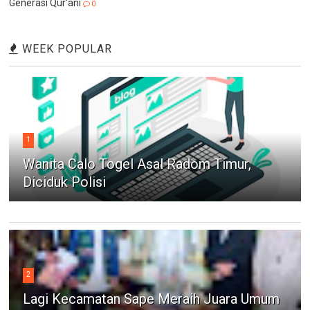
Generasi Qur'ani
0
WEEK POPULAR
1
Wanita Calo Togel Asal Radom Timur,
Diciduk Polisi
2
Lagi Kecamatan Sape Meraih Juara Umum