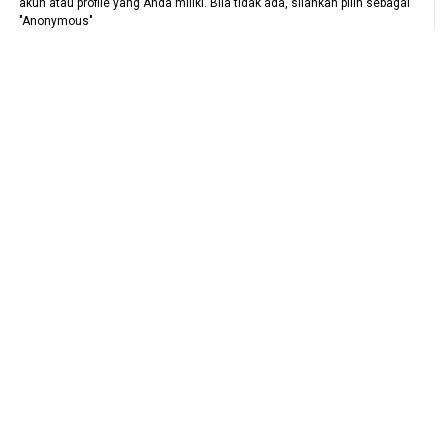
akun atau profile yang Anda miliki. Bila tidak ada, silahkan pilih sebagai
"Anonymous"