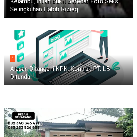
Kelambu, Inilah Bukti Beredar Foto Seks
Selingkuhan Habib Rizieq
5
Alasan Ditangani KPK, Kontrak PT. LB
Ditunda