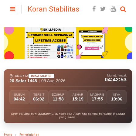
Koran Stabilitas
Menuju Imsak
JAKARTA
IMSAK
04:32
04:42:51
26 Ṣafar 1448
|
09 Aug 2026
SUBUH
TERBIT
DZUHUR
ASHAR
MAGHRIB
ISYA
04:42
06:02
11:58
15:19
17:55
19:06
Setinggi apa pun jabatanmu, di hadapan Allah kita semua bersujud di tanah
yang sama.
Home
Pemerintahan