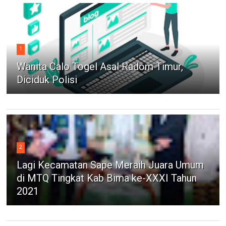
1
Wanita Calo Togel Asal Radom Timur,
Diciduk Polisi
2
Lagi Kecamatan Sape Meraih Juara Umum
di MTQ Tingkat Kab Bima ke-XXXI Tahun
2021