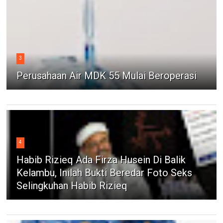
3
Perusahaan Air MDK 55 Mulai Beroperasi
4
Habib Rizieq Ada Firza Husein Di Balik
Kelambu, Inilah Bukti Beredar Foto Seks
Selingkuhan Habib Rizieq