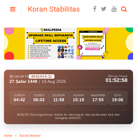
Koran Stabilitas
Menuju Imsak
JAKARTA
IMSAK
04:32
01:52:57
27 Ṣafar 1448
|
10 Aug 2026
SUBUH
TERBIT
DZUHUR
ASHAR
MAGHRIB
ISYA
04:42
06:02
11:58
15:19
17:55
19:06
&#8220;Sesungguhnya shalat itu mencegah dari perbuatan keji dan
mungkar.&#8221;
Home
Sosial Ekonomi