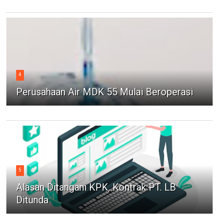
4
Perusahaan Air MDK 55 Mulai Beroperasi
5
Alasan Ditangani KPK, Kontrak PT. LB
Ditunda