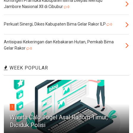
Kontingen Pramuka Kabupaten Bima Dilepas Menuju
Jambore Nasional XII di Cibubur
0
Perkuat Sinergi, Dikes Kabupaten Bima Gelar Rakor ILP
0
Antisipasi Kekeringan dan Kebakaran Hutan, Pemkab Bima
Gelar Rakor
0
WEEK POPULAR
1
Wanita Calo Togel Asal Radom Timur,
Diciduk Polisi