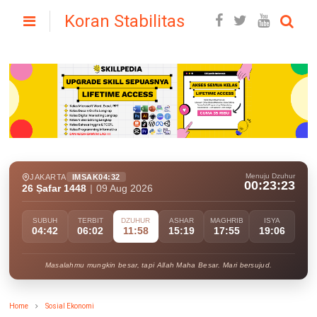
Koran Stabilitas
Menuju Dzuhur
JAKARTA
IMSAK
04:32
00:23:21
26 Ṣafar 1448
|
09 Aug 2026
SUBUH
TERBIT
DZUHUR
ASHAR
MAGHRIB
ISYA
04:42
06:02
11:58
15:19
17:55
19:06
Masalahmu mungkin besar, tapi Allah Maha Besar. Mari bersujud.
Home
Sosial Ekonomi