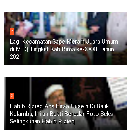
2
Lagi Kecamatan Sape Meraih Juara Umum
di MTQ Tingkat Kab Bima ke-XXXI Tahun
2021
3
Habib Rizieq Ada Firza Husein Di Balik
Kelambu, Inilah Bukti Beredar Foto Seks
Selingkuhan Habib Rizieq