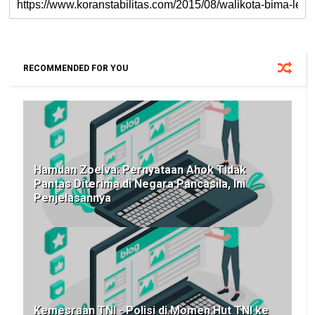
RECOMMENDED FOR YOU
Hamdan Zoelva: Pernyataan Ahok Tidak
Pantas Diterima di Negara Pancasila, Ini
Penjelasannya
Kemesraan TNI - Polisi di Momen Hut TNI ke