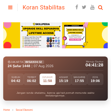
Koran Stabilitas
Menuju Dzuhur
JAKARTA
IMSAK
04:32
04:41:27
24 Ṣafar 1448
|
07 Aug 2026
SUBUH
TERBIT
DZUHUR
ASHAR
MAGHRIB
ISYA
04:42
06:02
11:58
15:19
17:55
19:06
Jangan tunda shalatmu, karena ajal tak pernah menunda waktu
kedatangannya.
Home
Sosial Ekonomi