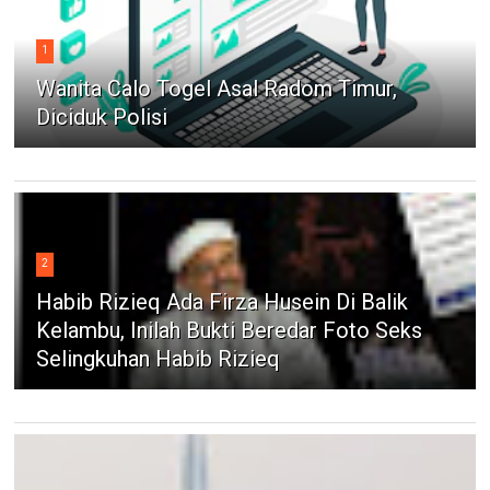
1
Wanita Calo Togel Asal Radom Timur,
Diciduk Polisi
2
Habib Rizieq Ada Firza Husein Di Balik
Kelambu, Inilah Bukti Beredar Foto Seks
Selingkuhan Habib Rizieq