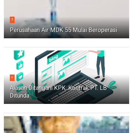
3
Perusahaan Air MDK 55 Mulai Beroperasi
4
Alasan Ditangani KPK, Kontrak PT. LB
Ditunda