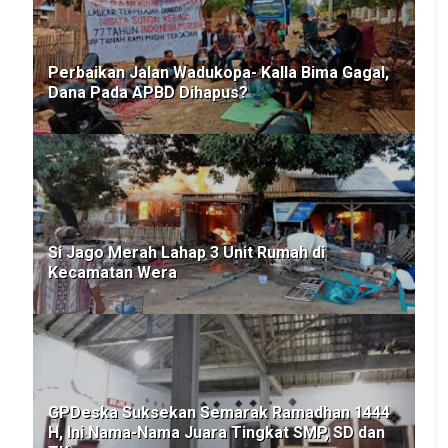
Perbaikan Jalan Wadukopa- Kalla Bima Gagal,
Dana Pada APBD Dihapus?
Si Jago Merah Lahap 3 Unit Rumah di
Kecamatan Wera
GPDeska Suksekan Semarak Ramadhan 1444
H, Ini Nama-Nama Juara Tingkat SMP, SD dan