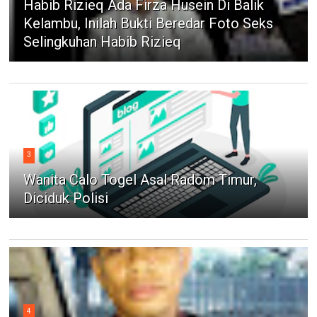
Habib Rizieq Ada Firza Husein Di Balik
Kelambu, Inilah Bukti Beredar Foto Seks
Selingkuhan Habib Rizieq
3
Wanita Calo Togel Asal Radom Timur,
Diciduk Polisi
4