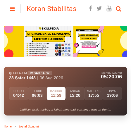
Koran Stabilitas
Menuju Dzuhur
JAKARTA
IMSAK
04:32
05:20:04
23 Ṣafar 1448
|
06 Aug 2026
SUBUH
TERBIT
DZUHUR
ASHAR
MAGHRIB
ISYA
04:42
06:03
11:59
15:20
17:55
19:06
Jadikan shalat sebagai istirahatmu dari penatnya urusan dunia.
Home
Sosial Ekonomi