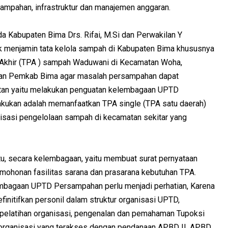
ampahan, infrastruktur dan manajemen anggaran.
a Kabupaten Bima Drs. Rifai, M.Si dan Perwakilan Y
k menjamin tata kelola sampah di Kabupaten Bima khususnya
khir (TPA ) sampah Waduwani di Kecamatan Woha,
ukan Pemkab Bima agar masalah persampahan dapat
jutan yaitu melakukan penguatan kelembagaan UPTD
lakukan adalah memanfaatkan TPA single (TPA satu daerah)
isasi pengelolaan sampah di kecamatan sekitar yang
tu, secara kelembagaan, yaitu membuat surat pernyataan
ohonan fasilitas sarana dan prasarana kebutuhan TPA.
embagaan UPTD Persampahan perlu menjadi perhatian, Karena
finitifkan personil dalam struktur organisasi UPTD,
pelatihan organisasi, pengenalan dan pemahaman Tupoksi
organisasi yang terakses dengan pendanaan APBD II, APBD