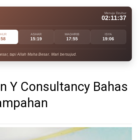
Menuju Dzuhur
02:11:35
UHUR
ASHAR
MAGHRIB
ISYA
:58
15:19
17:55
19:06
ar, tapi Allah Maha Besar. Mari bersujud.
n Y Consultancy Bahas
sampahan