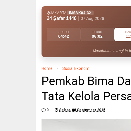
JAKARTA
IMSAK
04:32
24 Ṣafar 1448
|
07 Aug 2026
SUBUH
TERBIT
DZ
04:42
06:02
11
Masalahmu mungkin bes
Home
Sosial Ekonomi
Pemkab Bima Da
Tata Kelola Per
0
Selasa, 08 September 2015