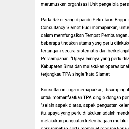
merumuskan organisasi Unit pengelola pers
Pada Rakor yang dipandu Sekretaris Bapped
Consultancy Slamet Budi memaparkan, untu
dalam memfungsikan Tempat Pembuangan A
beberapa tindakan utama yang perlu dilak
tertangani secara sistematis dan berkelan
Persampahan. “Upaya lainnya yang perlu di
Kabupaten Bima dan melakukan operasional
terjangkau TPA single”kata Slamet.
Konsultan ini juga memaparkan, disamping i
untuk memanfaatkan TPA single dengan perm
"selain aspek diatas, aspek penguatan kel
itu, upaya yang perlu dilakukan adalah mende
melakukan penguatan kelembagaan melalui 
persampahan serta membuat rencana kerja 