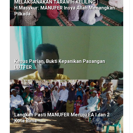
MELAKSANAKAN TARAWIH KELILING |
H.Masykur: MANUFER Insya Allah Menangkan
Pilkada
Kasus Parlan, Bukti Kepanikan Pasangan
LUTFER
Langkah Pasti MANUFER Menuju EA I dan 2
Kota Bima