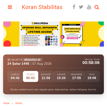
Koran Stabilitas
Menuju Terbit
JAKARTA
IMSAK
04:32
00:58:05
24 Ṣafar 1448
|
07 Aug 2026
SUBUH
TERBIT
DZUHUR
ASHAR
MAGHRIB
ISYA
04:42
06:02
11:58
15:20
17:55
19:06
Shalat adalah kunci dari segala pintu keberkahan dalam hidupmu hari ini.
Home
Politik