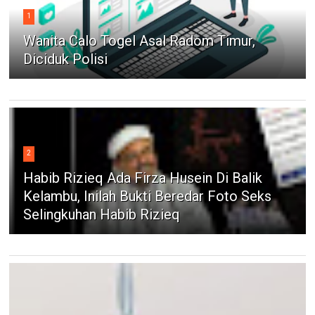
1
Wanita Calo Togel Asal Radom Timur,
Diciduk Polisi
2
Habib Rizieq Ada Firza Husein Di Balik
Kelambu, Inilah Bukti Beredar Foto Seks
Selingkuhan Habib Rizieq