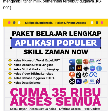
mengambil tanah milik pemerintah tersebut,”duganya.(KS-
001)