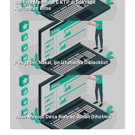
Sulitnya Membuat E KTP di Dukcapil
Kabupaten Bima
Pengecer Nakal, Ijin Usahanya Diblacklist
Jalan Menuju Desa Riamau Sudah Dihotmik