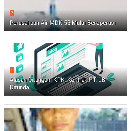
3
Perusahaan Air MDK 55 Mulai Beroperasi
4
Alasan Ditangani KPK, Kontrak PT. LB
Ditunda