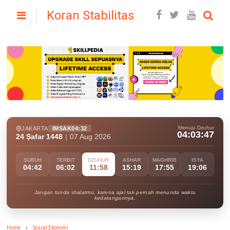
Koran Stabilitas
Menuju Dzuhur
JAKARTA
IMSAK
04:32
04:03:45
24 Ṣafar 1448
|
07 Aug 2026
SUBUH
TERBIT
DZUHUR
ASHAR
MAGHRIB
ISYA
04:42
06:02
11:58
15:19
17:55
19:06
Jangan tunda shalatmu, karena ajal tak pernah menunda waktu
kedatangannya.
Home
Sosial Ekonomi