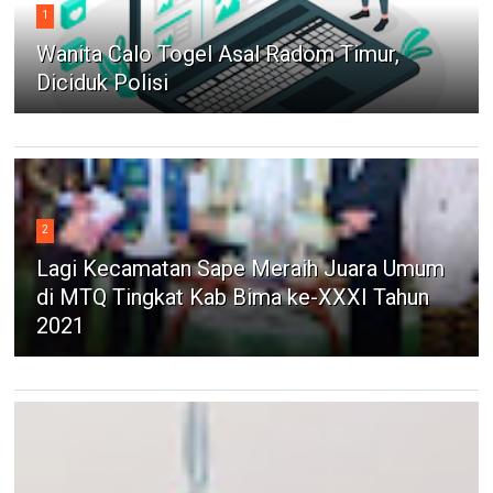
1
Wanita Calo Togel Asal Radom Timur,
Diciduk Polisi
2
Lagi Kecamatan Sape Meraih Juara Umum
di MTQ Tingkat Kab Bima ke-XXXI Tahun
2021