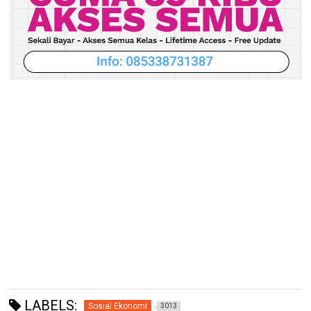
LABELS:
Sosial Ekonomi
3013