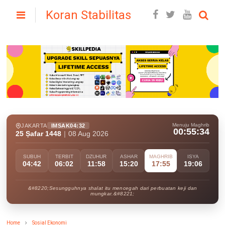
Koran Stabilitas
Menuju Maghrib
JAKARTA
IMSAK
04:32
00:55:32
25 Ṣafar 1448
|
08 Aug 2026
SUBUH
TERBIT
DZUHUR
ASHAR
MAGHRIB
ISYA
04:42
06:02
11:58
15:20
17:55
19:06
&#8220;Sesungguhnya shalat itu mencegah dari perbuatan keji dan
mungkar.&#8221;
Home
Sosial Ekonomi