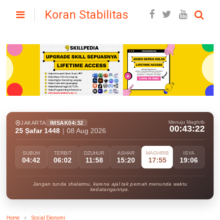
Koran Stabilitas
Menuju Maghrib
JAKARTA
IMSAK
04:32
00:43:21
25 Ṣafar 1448
|
08 Aug 2026
SUBUH
TERBIT
DZUHUR
ASHAR
MAGHRIB
ISYA
04:42
06:02
11:58
15:20
17:55
19:06
Jangan tunda shalatmu, karena ajal tak pernah menunda waktu
kedatangannya.
Home
Sosial Ekonomi