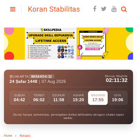
Koran Stabilitas
Menuju Maghrib
JAKARTA
IMSAK
04:32
02:11:30
24 Ṣafar 1448
|
07 Aug 2026
SUBUH
TERBIT
DZUHUR
ASHAR
MAGHRIB
ISYA
04:42
06:02
11:58
15:20
17:55
19:06
Dunia hanya sementara, persiapkan bekal akhiratmu dengan shalat tepat
waktu.
Home
Korupsi