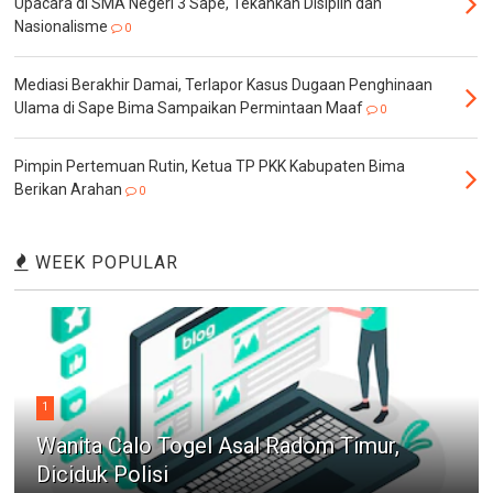
Upacara di SMA Negeri 3 Sape, Tekankan Disiplin dan
Nasionalisme
0
Mediasi Berakhir Damai, Terlapor Kasus Dugaan Penghinaan
Ulama di Sape Bima Sampaikan Permintaan Maaf
0
Pimpin Pertemuan Rutin, Ketua TP PKK Kabupaten Bima
Berikan Arahan
0
WEEK POPULAR
1
Wanita Calo Togel Asal Radom Timur,
Diciduk Polisi