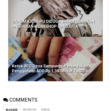
OKNUM KADIS PU DIDUGA SALAH GUNAKAN
ANGGARAN WORKSHOP Rp.50JUTA
Ketua BPD Desa Sampungu Pertanyakan
Penggunaan ADD Rp.1,387Milyar Ta.2016
COMMENTS
FACEBOOK
DISQUS
BLOGGER