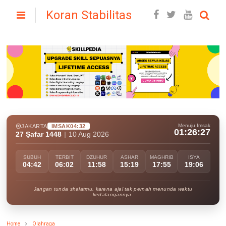
Koran Stabilitas
Menuju Imsak
JAKARTA
IMSAK
04:32
01:26:26
27 Ṣafar 1448
|
10 Aug 2026
SUBUH
TERBIT
DZUHUR
ASHAR
MAGHRIB
ISYA
04:42
06:02
11:58
15:19
17:55
19:06
Jangan tunda shalatmu, karena ajal tak pernah menunda waktu
kedatangannya.
Home
Olahraga