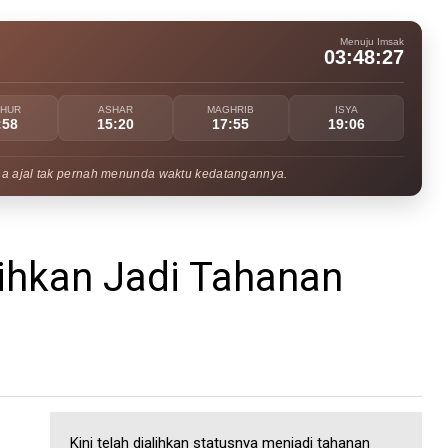
Menuju Imsak
03:48:25
UHUR
ASHAR
MAGHRIB
ISYA
:58
15:20
17:55
19:06
na ajal tak pernah menunda waktu kedatangannya.
alihkan Jadi Tahanan
Kini telah dialihkan statusnya menjadi tahanan