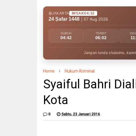
JAKARTA
IMSAK
04:32
24 Ṣafar 1448
|
07 Aug 2026
SUBUH
TERBIT
DZ
04:42
06:02
11
Jangan tunda shalatmu, kare
Home
Hukum Kriminal
Syaiful Bahri Di
Kota
0
Sabtu, 23 Januari 2016