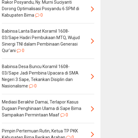
Rakor Posyandu, Ny. Murni Suciyanti
Dorong Optimalisasi Posyandu 6 SPM di
Kabupaten Bima
0
Babinsa Lanta Barat Koramil 1608-
03/Sape Hadiri Pembukaan MTQ, Wujud
Sinergi TNI dalam Pembinaan Generasi
Qur'ani
0
Babinsa Desa Buncu Koramil 1608-
03/Sape Jadi Pembina Upacara di SMA
Negeri 3 Sape, Tekankan Disiplin dan
Nasionalisme
0
Mediasi Berakhir Damai, Terlapor Kasus
Dugaan Penghinaan Ulama di Sape Bima
Sampaikan Permintaan Maaf
0
Pimpin Pertemuan Rutin, Ketua TP PKK
Kabupaten Bima Berikan Arahan
0