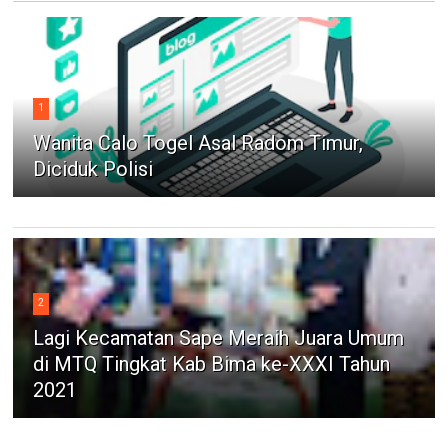
1
Wanita Calo Togel Asal Radom Timur,
Diciduk Polisi
2
Lagi Kecamatan Sape Meraih Juara Umum
di MTQ Tingkat Kab Bima ke-XXXI Tahun
2021