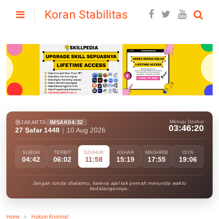
Koran Stabilitas
Menuju Dzuhur
JAKARTA
IMSAK
04:32
03:46:19
27 Ṣafar 1448
|
10 Aug 2026
SUBUH
TERBIT
DZUHUR
ASHAR
MAGHRIB
ISYA
04:42
06:02
11:58
15:19
17:55
19:06
Jangan tunda shalatmu, karena ajal tak pernah menunda waktu
kedatangannya.
Home
Hukum Kriminal