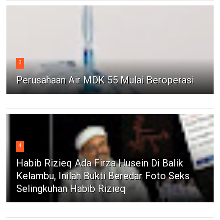
3
Perusahaan Air MDK 55 Mulai Beroperasi
4
Habib Rizieq Ada Firza Husein Di Balik
Kelambu, Inilah Bukti Beredar Foto Seks
Selingkuhan Habib Rizieq