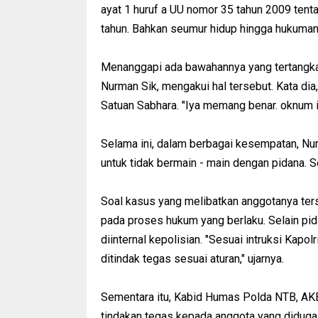
ayat 1 huruf a UU nomor 35 tahun 2009 ten
tahun. Bahkan seumur hidup hingga hukuman m
Menanggapi ada bawahannya yang tertangka
Nurman Sik, mengakui hal tersebut. Kata dia
Satuan Sabhara. "Iya memang benar. oknum in
Selama ini, dalam berbagai kesempatan, N
untuk tidak bermain - main dengan pidana. Se
Soal kasus yang melibatkan anggotanya t
pada proses hukum yang berlaku. Selain pid
diinternal kepolisian. "Sesuai intruksi Kapol
ditindak tegas sesuai aturan," ujarnya.
Sementara itu, Kabid Humas Polda NTB, AKB
tindakan tegas kepada anggota yang diduga 