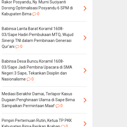
Rakor Posyandu, Ny. Murni Suciyanti
Dorong Optimalisasi Posyandu 6 SPM di
Kabupaten Bima
0
Babinsa Lanta Barat Koramil 1608-
03/Sape Hadiri Pembukaan MTQ, Wujud
Sinergi TNI dalam Pembinaan Generasi
Qur'ani
0
Babinsa Desa Buncu Koramil 1608-
03/Sape Jadi Pembina Upacara di SMA
Negeri 3 Sape, Tekankan Disiplin dan
Nasionalisme
0
Mediasi Berakhir Damai, Terlapor Kasus
Dugaan Penghinaan Ulama di Sape Bima
Sampaikan Permintaan Maaf
0
Pimpin Pertemuan Rutin, Ketua TP PKK
Kabupaten Bima Berikan Arahan
0