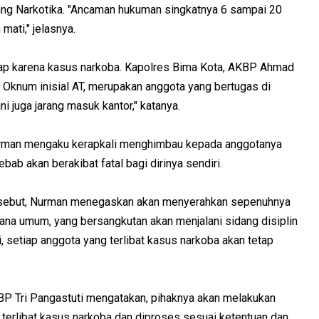
tang Narkotika. "Ancaman hukuman singkatnya 6 sampai 20
ati," jelasnya.
p karena kasus narkoba. Kapolres Bima Kota, AKBP Ahmad
, Oknum inisial AT, merupakan anggota yang bertugas di
i juga jarang masuk kantor," katanya.
urman mengaku kerapkali menghimbau kepada anggotanya
bab akan berakibat fatal bagi dirinya sendiri.
ersebut, Nurman menegaskan akan menyerahkan sepenuhnya
ana umum, yang bersangkutan akan menjalani sidang disiplin
ri, setiap anggota yang terlibat kasus narkoba akan tetap
P Tri Pangastuti mengatakan, pihaknya akan melakukan
terlibat kasus narkoba dan diproses sesuai ketentuan dan