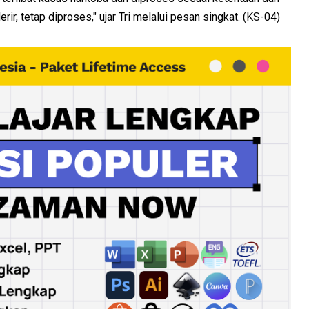
rir, tetap diproses," ujar Tri melalui pesan singkat. (KS-04)