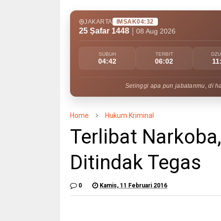
JAKARTA
IMSAK
04:32
25 Ṣafar 1448
|
08 Aug 2026
SUBUH
TERBIT
DZ
04:42
06:02
11
Setinggi apa pun jabatanmu, di h
Home
Hukum Kriminal
Terlibat Narkoba
Ditindak Tegas
0
Kamis, 11 Februari 2016