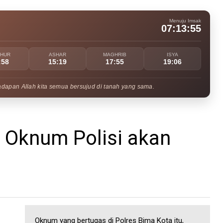
Menuju Imsak
07:13:54
UHUR
ASHAR
MAGHRIB
ISYA
:58
15:19
17:55
19:06
adapan Allah kita semua bersujud di tanah yang sama.
, Oknum Polisi akan
Oknum yang bertugas di Polres Bima Kota itu,