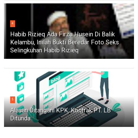
4
Habib Rizieq Ada Firza Husein Di Balik
Kelambu, Inilah Bukti Beredar Foto Seks
Selingkuhan Habib Rizieq
5
Alasan Ditangani KPK, Kontrak PT. LB
Ditunda