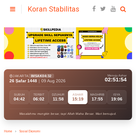
Koran Stabilitas
Menuju Ashar
JAKARTA
IMSAK
04:32
02:51:53
26 Ṣafar 1448
|
09 Aug 2026
SUBUH
TERBIT
DZUHUR
ASHAR
MAGHRIB
ISYA
04:42
06:02
11:58
15:19
17:55
19:06
Masalahmu mungkin besar, tapi Allah Maha Besar. Mari bersujud.
Home
Sosial Ekonomi