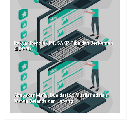
Rakyat Penolak PT. SAKP Tiba dan Berkemah
di DPRD
Abubakar Ma’lu: Dua dari 29 Muallaf adalah
Warga Belanda dan Jepang