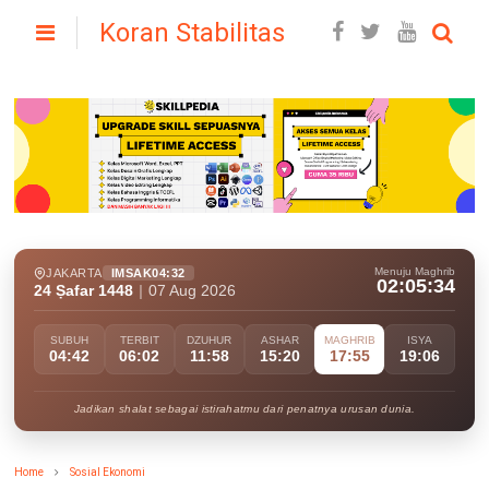
Koran Stabilitas
Menuju Maghrib
JAKARTA
IMSAK
04:32
02:05:33
24 Ṣafar 1448
|
07 Aug 2026
SUBUH
TERBIT
DZUHUR
ASHAR
MAGHRIB
ISYA
04:42
06:02
11:58
15:20
17:55
19:06
Jadikan shalat sebagai istirahatmu dari penatnya urusan dunia.
Home
Sosial Ekonomi