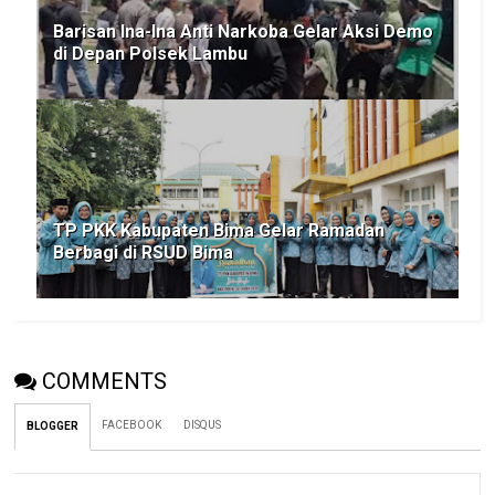
Barisan Ina-Ina Anti Narkoba Gelar Aksi Demo
di Depan Polsek Lambu
TP PKK Kabupaten Bima Gelar Ramadan
Berbagi di RSUD Bima
COMMENTS
FACEBOOK
DISQUS
BLOGGER