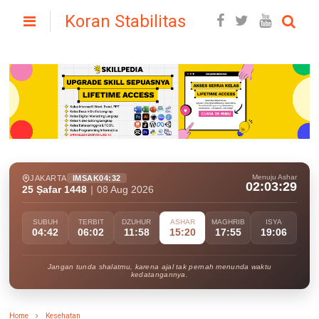
Koran Stabilitas
Menuju Ashar
JAKARTA
IMSAK
04:32
02:03:28
25 Ṣafar 1448
|
08 Aug 2026
SUBUH
TERBIT
DZUHUR
ASHAR
MAGHRIB
ISYA
04:42
06:02
11:58
15:20
17:55
19:06
Jangan tunda shalatmu, karena ajal tak pernah menunda waktu
kedatangannya.
Home
Kesehatan