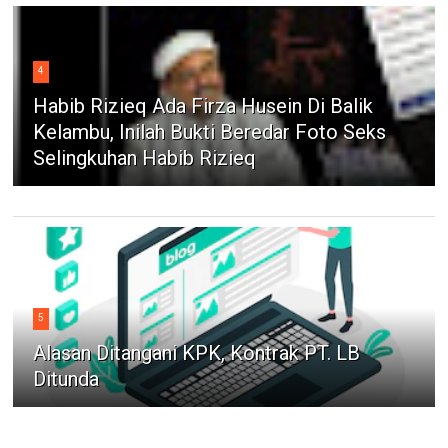
4
Habib Rizieq Ada Firza Husein Di Balik
Kelambu, Inilah Bukti Beredar Foto Seks
Selingkuhan Habib Rizieq
5
Alasan Ditangani KPK, Kontrak PT. LB
Ditunda