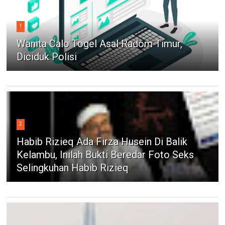
1
Wanita Calo Togel Asal Radom Timur,
Diciduk Polisi
2
Habib Rizieq Ada Firza Husein Di Balik
Kelambu, Inilah Bukti Beredar Foto Seks
Selingkuhan Habib Rizieq