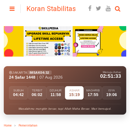
Koran Stabilitas
Menuju Ashar
JAKARTA
IMSAK
04:32
02:51:32
24 Ṣafar 1448
|
07 Aug 2026
SUBUH
TERBIT
DZUHUR
ASHAR
MAGHRIB
ISYA
04:42
06:02
11:58
15:19
17:55
19:06
Masalahmu mungkin besar, tapi Allah Maha Besar. Mari bersujud.
Home
Pemerintahan