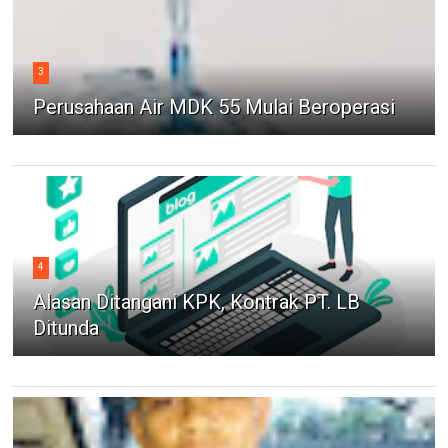
3
Perusahaan Air MDK 55 Mulai Beroperasi
4
Alasan Ditangani KPK, Kontrak PT. LB
Ditunda