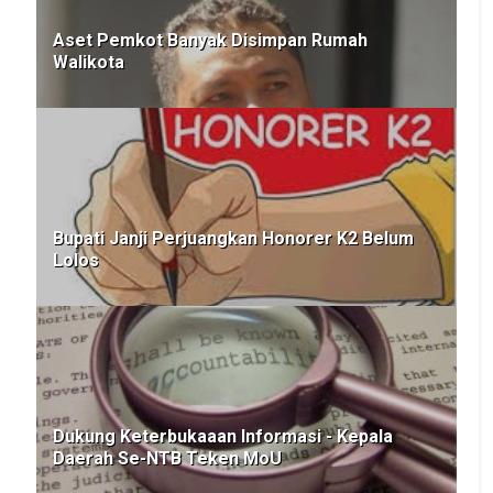
Aset Pemkot Banyak Disimpan Rumah
Walikota
Bupati Janji Perjuangkan Honorer K2 Belum
Lolos
Dukung Keterbukaaan Informasi - Kepala
Daerah Se-NTB Teken MoU