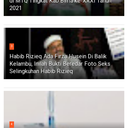
di MTQ Tingkat Kab Bima ke-XXXI Tahun
2021
3
Habib Rizieq Ada Firza Husein Di Balik
Kelambu, Inilah Bukti Beredar Foto Seks
Selingkuhan Habib Rizieq
4