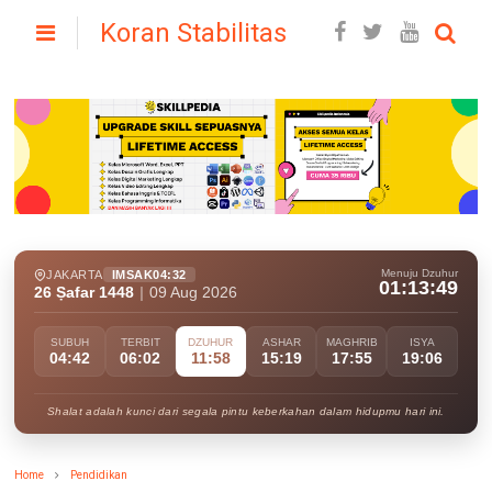
Koran Stabilitas
Menuju Dzuhur
JAKARTA
IMSAK
04:32
01:13:48
26 Ṣafar 1448
|
09 Aug 2026
SUBUH
TERBIT
DZUHUR
ASHAR
MAGHRIB
ISYA
04:42
06:02
11:58
15:19
17:55
19:06
Shalat adalah kunci dari segala pintu keberkahan dalam hidupmu hari ini.
Home
Pendidikan