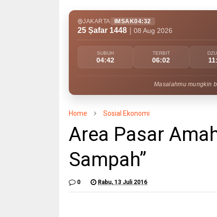
JAKARTA
IMSAK
04:32
25 Ṣafar 1448
|
08 Aug 2026
SUBUH
TERBIT
DZ
04:42
06:02
11
Masalahmu mungkin bes
Home
Sosial Ekonomi
Area Pasar Amah
Sampah”
0
Rabu, 13 Juli 2016