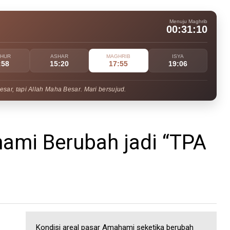
Menuju Maghrib
00:31:09
UHUR
ASHAR
MAGHRIB
ISYA
:58
15:20
17:55
19:06
ar, tapi Allah Maha Besar. Mari bersujud.
ami Berubah jadi “TPA
Kondisi areal pasar Amahami seketika berubah