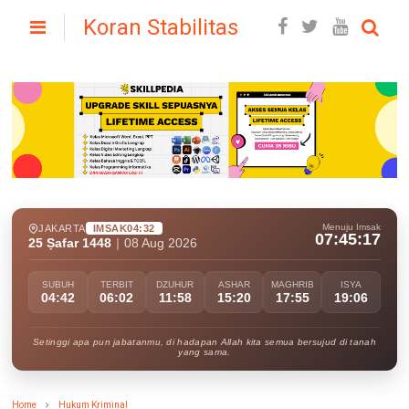
Koran Stabilitas
Menuju Imsak
JAKARTA
IMSAK
04:32
07:45:16
25 Ṣafar 1448
|
08 Aug 2026
SUBUH
TERBIT
DZUHUR
ASHAR
MAGHRIB
ISYA
04:42
06:02
11:58
15:20
17:55
19:06
Setinggi apa pun jabatanmu, di hadapan Allah kita semua bersujud di tanah
yang sama.
Home
Hukum Kriminal