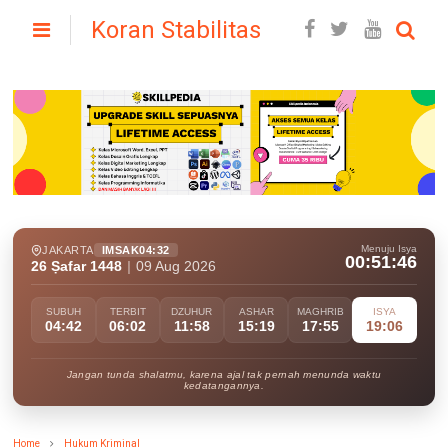
Koran Stabilitas
Menuju Isya
JAKARTA
IMSAK
04:32
00:51:45
26 Ṣafar 1448
|
09 Aug 2026
SUBUH
TERBIT
DZUHUR
ASHAR
MAGHRIB
ISYA
04:42
06:02
11:58
15:19
17:55
19:06
Jangan tunda shalatmu, karena ajal tak pernah menunda waktu
kedatangannya.
Home
Hukum Kriminal