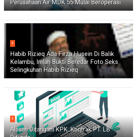
Perusahaan Air MDK 55 Mulai Beroperasi
4
Habib Rizieq Ada Firza Husein Di Balik
Kelambu, Inilah Bukti Beredar Foto Seks
Selingkuhan Habib Rizieq
5
Alasan Ditangani KPK, Kontrak PT. LB