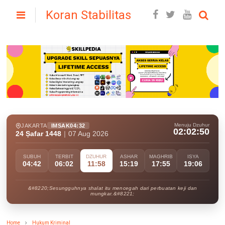
Koran Stabilitas
Menuju Dzuhur
JAKARTA
IMSAK
04:32
02:02:49
24 Ṣafar 1448
|
07 Aug 2026
SUBUH
TERBIT
DZUHUR
ASHAR
MAGHRIB
ISYA
04:42
06:02
11:58
15:19
17:55
19:06
&#8220;Sesungguhnya shalat itu mencegah dari perbuatan keji dan
mungkar.&#8221;
Home
Hukum Kriminal