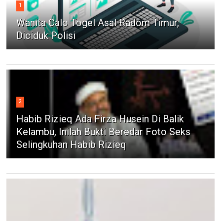
1
Wanita Calo Togel Asal Radom Timur,
Diciduk Polisi
2
Habib Rizieq Ada Firza Husein Di Balik
Kelambu, Inilah Bukti Beredar Foto Seks
Selingkuhan Habib Rizieq