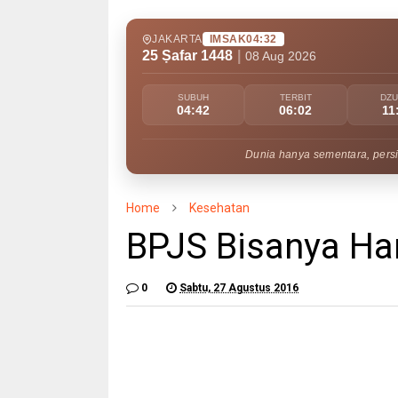
JAKARTA
IMSAK
04:32
25 Ṣafar 1448
|
08 Aug 2026
SUBUH
TERBIT
DZ
04:42
06:02
11
Dunia hanya sementara, persi
Home
Kesehatan
BPJS Bisanya Ha
0
Sabtu, 27 Agustus 2016