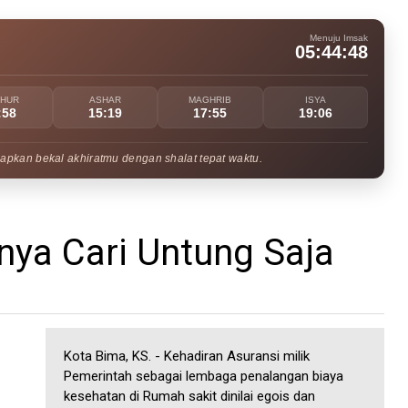
Menuju Imsak
05:44:47
UHUR
ASHAR
MAGHRIB
ISYA
:58
15:19
17:55
19:06
apkan bekal akhiratmu dengan shalat tepat waktu.
nya Cari Untung Saja
Kota Bima, KS. - Kehadiran Asuransi milik
Pemerintah sebagai lembaga penalangan biaya
kesehatan di Rumah sakit dinilai egois dan