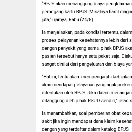
“BPJS akan menanggung biaya pengklaiman di
pemegang kartu BPJS. Misalnya hasil diagno
juta,” ujarnya, Rabu (24/8).
Ia menjelaskan, pada kondisi tertentu, dala
proses pelayanan kesehatannya lebih dari s
dengan penyakit yang sama, pihak BPJS ak
pasien tersebut hanya satu paket saja. Diak
sangat dinilai dari pengeluaran dan biaya ya
“Hal ini, tentu akan mempengaruhi kebijak
akan mendapat pelayanan yang agak prekeng
ditentukan oleh BPJS. Jika dalam menangani 
ditanggung oleh pihak RSUD sendiri,” jelas 
Ia menambahkan, soal pemberian obat kepad
sakit jika ingin mendapat dana klaim keseh
dengan yang terdaftar dalam katalog BPJS.