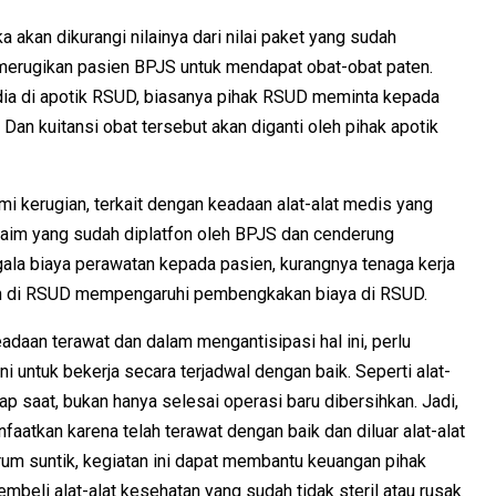
a akan dikurangi nilainya dari nilai paket yang sudah
n merugikan pasien BPJS untuk mendapat obat-obat paten.
sedia di apotik RSUD, biasanya pihak RSUD meminta kepada
 Dan kuitansi obat tersebut akan diganti oleh pihak apotik
ami kerugian, terkait dengan keadaan alat-alat medis yang
 klaim yang sudah diplatfon oleh BPJS dan cenderung
a biaya perawatan kepada pasien, kurangnya tenaga kerja
an di RSUD mempengaruhi pembengkakan biaya di RSUD.
eadaan terawat dan dalam mengantisipasi hal ini, perlu
i untuk bekerja secara terjadwal dengan baik. Seperti alat-
ap saat, bukan hanya selesai operasi baru dibersihkan. Jadi,
nfaatkan karena telah terawat dengan baik dan diluar alat-alat
arum suntik, kegiatan ini dapat membantu keuangan pihak
beli alat-alat kesehatan yang sudah tidak steril atau rusak