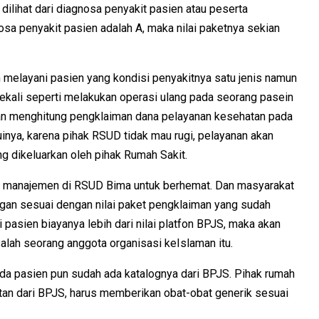
lihat dari diagnosa penyakit pasien atau peserta
sa penyakit pasien adalah A, maka nilai paketnya sekian
m melayani pasien yang kondisi penyakitnya satu jenis namun
ekali seperti melakukan operasi ulang pada seorang pasein
an menghitung pengklaiman dana pelayanan kesehatan pada
uinya, karena pihak RSUD tidak mau rugi, pelayanan akan
ng dikeluarkan oleh pihak Rumah Sakit.
an manajemen di RSUD Bima untuk berhemat. Dan masyarakat
an sesuai dengan nilai paket pengklaiman yang sudah
pasien biayanya lebih dari nilai platfon BPJS, maka akan
salah seorang anggota organisasi keIslaman itu.
a pasien pun sudah ada katalognya dari BPJS. Pihak rumah
atan dari BPJS, harus memberikan obat-obat generik sesuai