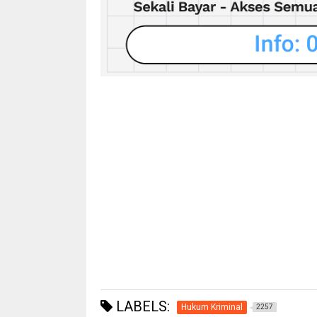
LABELS:
Hukum Kriminal
2257