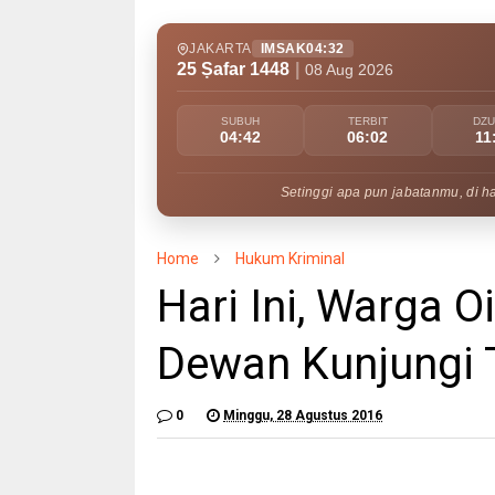
JAKARTA
IMSAK
04:32
25 Ṣafar 1448
|
08 Aug 2026
SUBUH
TERBIT
DZ
04:42
06:02
11
Setinggi apa pun jabatanmu, di h
Home
Hukum Kriminal
Hari Ini, Warga 
Dewan Kunjungi 
0
Minggu, 28 Agustus 2016