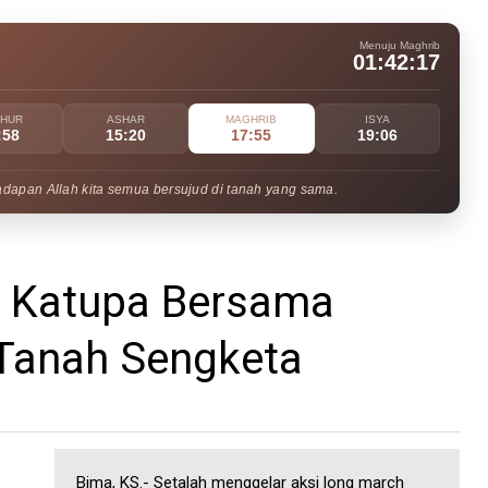
Menuju Maghrib
01:42:16
UHUR
ASHAR
MAGHRIB
ISYA
:58
15:20
17:55
19:06
adapan Allah kita semua bersujud di tanah yang sama.
Oi Katupa Bersama
Tanah Sengketa
Bima, KS.- Setalah menggelar aksi long march