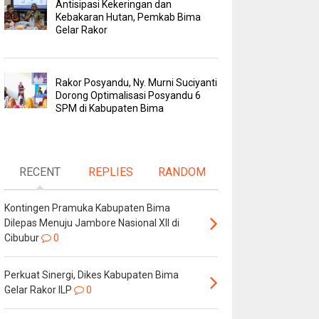
Antisipasi Kekeringan dan
Kebakaran Hutan, Pemkab Bima
Gelar Rakor
Rakor Posyandu, Ny. Murni Suciyanti
Dorong Optimalisasi Posyandu 6
SPM di Kabupaten Bima
RECENT
REPLIES
RANDOM
Kontingen Pramuka Kabupaten Bima
Dilepas Menuju Jambore Nasional XII di
Cibubur
0
Perkuat Sinergi, Dikes Kabupaten Bima
Gelar Rakor ILP
0