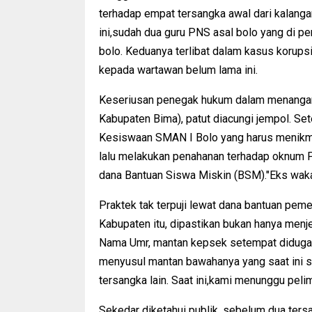
terhadap empat tersangka awal dari kalanga
ini,sudah dua guru PNS asal bolo yang di 
bolo. Keduanya terlibat dalam kasus korupsi
kepada wartawan belum lama ini.
Keseriusan penegak hukum dalam menangani
Kabupaten Bima), patut diacungi jempol. Set
Kesiswaan SMAN I Bolo yang harus menikmat
lalu melakukan penahanan terhadap oknum PN
dana Bantuan Siswa Miskin (BSM)."Eks wakas
Praktek tak terpuji lewat dana bantuan peme
Kabupaten itu, dipastikan bukan hanya menj
Nama Umr, mantan kepsek setempat diduga k
menyusul mantan bawahanya yang saat ini se
tersangka lain. Saat ini,kami menunggu peli
Sekedar diketahui publik, sebelum dua ter