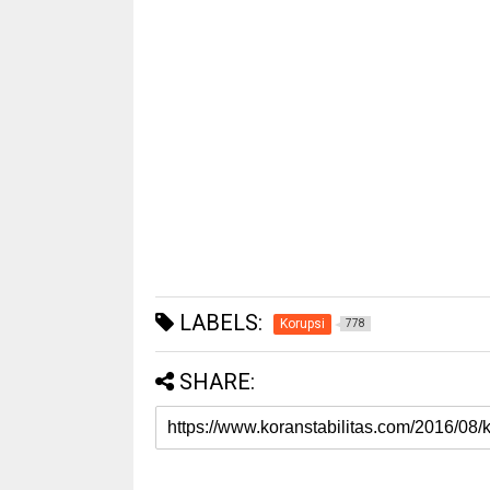
LABELS:
Korupsi
778
SHARE: