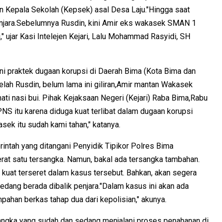
n Kepala Sekolah (Kepsek) asal Desa Laju."Hingga saat
penjara.Sebelumnya Rusdin, kini Amir eks wakasek SMAN 1
," ujar Kasi Intelejen Kejari, Lalu Mohammad Rasyidi, SH
 praktek dugaan korupsi di Daerah Bima (Kota Bima dan
elah Rusdin, belum lama ini giliran,Amir mantan Wakasek
i nasi bui. Pihak Kejaksaan Negeri (Kejari) Raba Bima,Rabu
S itu karena diduga kuat terlibat dalam dugaan korupsi
ek itu sudah kami tahan," katanya.
rintah yang ditangani Penyidik Tipikor Polres Bima
erat satu tersangka. Namun, bakal ada tersangka tambahan.
uat terseret dalam kasus tersebut. Bahkan, akan segera
dang berada dibalik penjara."Dalam kasus ini akan ada
mpahan berkas tahap dua dari kepolisian," akunya.
sangka yang sudah dan sedang menjalani proses penahanan di