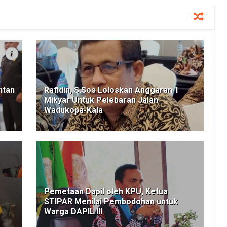
ntan
Rafidin, S.Sos Loloskan Anggaran 1
Mikyar Untuk Pelebaran Jalan
Wadukopa-Kala
Pemetaan Dapil oleh KPU, Ketua
STIPAR Menilai Pembodohan untuk
Warga DAPIL III