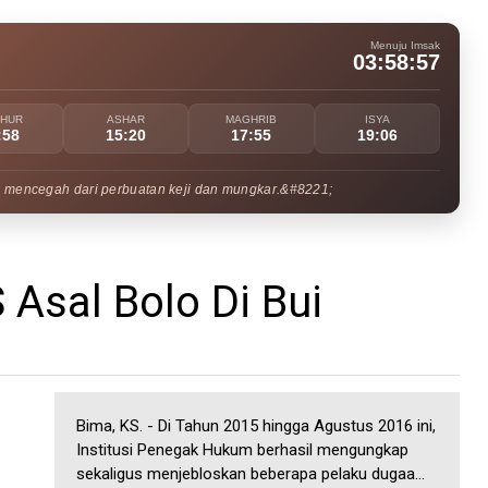
Menuju Imsak
03:58:56
UHUR
ASHAR
MAGHRIB
ISYA
:58
15:20
17:55
19:06
 mencegah dari perbuatan keji dan mungkar.&#8221;
 Asal Bolo Di Bui
Bima, KS. - Di Tahun 2015 hingga Agustus 2016 ini,
Institusi Penegak Hukum berhasil mengungkap
sekaligus menjebloskan beberapa pelaku dugaa...