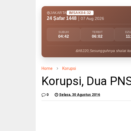
JAKARTA
IMSAK
04:32
24 Ṣafar 1448
|
07 Aug 2026
SUBUH
TERBIT
DZ
04:42
06:02
11
&#8220;Sesungguhnya shalat itu
Home
Korupsi
Korupsi, Dua PNS
0
Selasa, 30 Agustus 2016