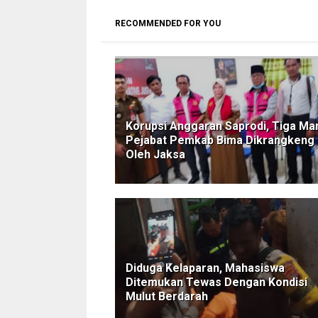
RECOMMENDED FOR YOU
Korupsi Anggaran Saprodi, Tiga Ma
Pejabat Pemkab Bima Dikrangkeng
Oleh Jaksa
Diduga Kelaparan, Mahasiswa
Ditemukan Tewas Dengan Kondisi
Mulut Berdarah