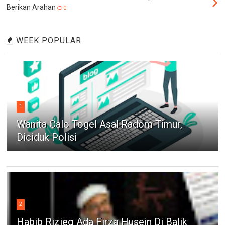
Berikan Arahan
0
WEEK POPULAR
1
Wanita Calo Togel Asal Radom Timur,
Diciduk Polisi
2
Habib Rizieq Ada Firza Husein Di Balik