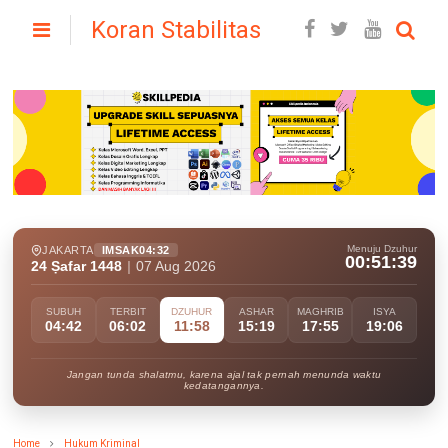
Koran Stabilitas
Menuju Dzuhur
JAKARTA
IMSAK
04:32
00:51:38
24 Ṣafar 1448
|
07 Aug 2026
SUBUH
TERBIT
DZUHUR
ASHAR
MAGHRIB
ISYA
04:42
06:02
11:58
15:19
17:55
19:06
Jangan tunda shalatmu, karena ajal tak pernah menunda waktu
kedatangannya.
Home
Hukum Kriminal