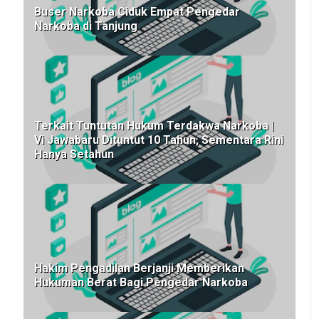
Buser Narkoba Ciduk Empat Pengedar
Narkoba di Tanjung
Terkait Tuntutan Hukum Terdakwa Narkoba |
Vi Jawabaru Dituntut 10 Tahun, Sementara Rini
Hanya Setahun
Hakim Pengadilan Berjanji Memberikan
Hukuman Berat Bagi Pengedar Narkoba