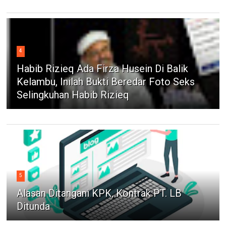
4
Habib Rizieq Ada Firza Husein Di Balik
Kelambu, Inilah Bukti Beredar Foto Seks
Selingkuhan Habib Rizieq
5
Alasan Ditangani KPK, Kontrak PT. LB
Ditunda