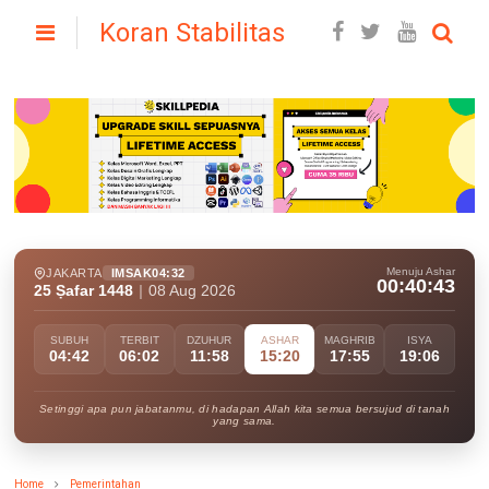
Koran Stabilitas
Menuju Ashar
JAKARTA
IMSAK
04:32
00:40:41
25 Ṣafar 1448
|
08 Aug 2026
SUBUH
TERBIT
DZUHUR
ASHAR
MAGHRIB
ISYA
04:42
06:02
11:58
15:20
17:55
19:06
Setinggi apa pun jabatanmu, di hadapan Allah kita semua bersujud di tanah
yang sama.
Home
Pemerintahan