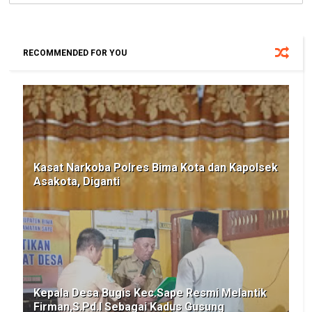
RECOMMENDED FOR YOU
Kasat Narkoba Polres Bima Kota dan Kapolsek
Asakota, Diganti
Kepala Desa Bugis Kec.Sape Resmi Melantik
Firman,S.Pd.I Sebagai Kadus Gusung