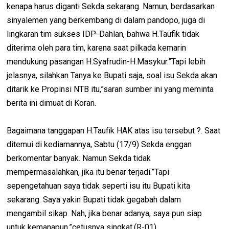
kenapa harus diganti Sekda sekarang. Namun, berdasarkan
sinyalemen yang berkembang di dalam pandopo, juga di
lingkaran tim sukses IDP-Dahlan, bahwa H.Taufik tidak
diterima oleh para tim, karena saat pilkada kemarin
mendukung pasangan H.Syafrudin-H.Masykur.”Tapi lebih
jelasnya, silahkan Tanya ke Bupati saja, soal isu Sekda akan
ditarik ke Propinsi NTB itu,”saran sumber ini yang meminta
berita ini dimuat di Koran.
Bagaimana tanggapan H.Taufik HAK atas isu tersebut ?. Saat
ditemui di kediamannya, Sabtu (17/9) Sekda enggan
berkomentar banyak. Namun Sekda tidak
mempermasalahkan, jika itu benar terjadi.”Tapi
sepengetahuan saya tidak seperti isu itu Bupati kita
sekarang. Saya yakin Bupati tidak gegabah dalam
mengambil sikap. Nah, jika benar adanya, saya pun siap
untuk kemanapun,”cetusnya singkat.(R-01)