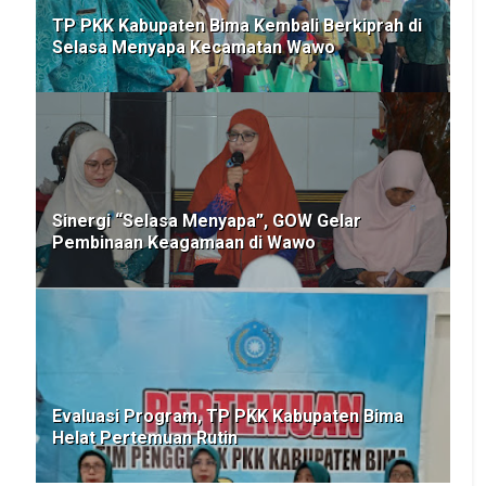
TP PKK Kabupaten Bima Kembali Berkiprah di
Selasa Menyapa Kecamatan Wawo
Sinergi “Selasa Menyapa”, GOW Gelar
Pembinaan Keagamaan di Wawo
Evaluasi Program, TP PKK Kabupaten Bima
Helat Pertemuan Rutin