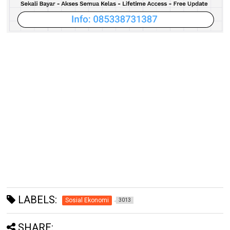
LABELS:
Sosial Ekonomi
3013
SHARE: