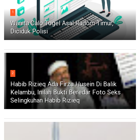
1
Wanita Calo Togel Asal Radom Timur,
Diciduk Polisi
2
Habib Rizieq Ada Firza Husein Di Balik
Kelambu, Inilah Bukti Beredar Foto Seks
Selingkuhan Habib Rizieq