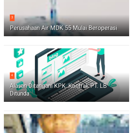
3
Perusahaan Air MDK 55 Mulai Beroperasi
4
Alasan Ditangani KPK, Kontrak PT. LB
Ditunda