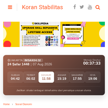
Koran Stabilitas
Menuju Dzuhur
JAKARTA
IMSAK
04:32
00:37:31
24 Ṣafar 1448
|
07 Aug 2026
SUBUH
TERBIT
DZUHUR
ASHAR
MAGHRIB
ISYA
04:42
06:02
11:58
15:19
17:55
19:06
Jadikan shalat sebagai istirahatmu dari penatnya urusan dunia.
Home
Sosial Ekonomi