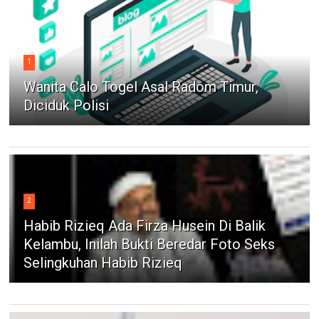
1
Wanita Calo Togel Asal Radom Timur,
Diciduk Polisi
2
Habib Rizieq Ada Firza Husein Di Balik
Kelambu, Inilah Bukti Beredar Foto Seks
Selingkuhan Habib Rizieq