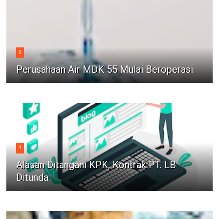
3
Perusahaan Air MDK 55 Mulai Beroperasi
4
Alasan Ditangani KPK, Kontrak PT. LB
Ditunda