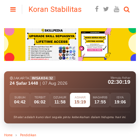
Koran Stabilitas
Menuju Ashar
JAKARTA
IMSAK
04:32
02:30:18
24 Ṣafar 1448
|
07 Aug 2026
SUBUH
TERBIT
DZUHUR
ASHAR
MAGHRIB
ISYA
04:42
06:02
11:58
15:19
17:55
19:06
Shalat adalah kunci dari segala pintu keberkahan dalam hidupmu hari ini.
Home
Pendidikan