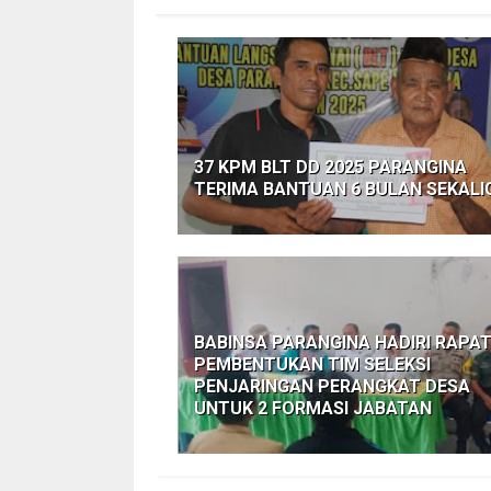
37 KPM BLT DD 2025 PARANGINA
TERIMA BANTUAN 6 BULAN SEKALI
BABINSA PARANGINA HADIRI RAPA
PEMBENTUKAN TIM SELEKSI
PENJARINGAN PERANGKAT DESA
UNTUK 2 FORMASI JABATAN