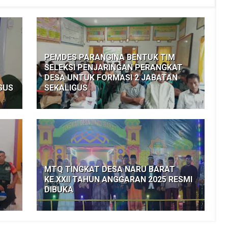
PEMDES PARANGINA BENTUK TIM
SELEKSI PENJARINGAN PERANGKAT
DESA UNTUK FORMASI 2 JABATAN
GUS
SEKALIGUS
T
MTQ TINGKAT DESA NARU BARAT
KE.XXll TAHUN ANGGARAN 2025 RESMI
DIBUKA