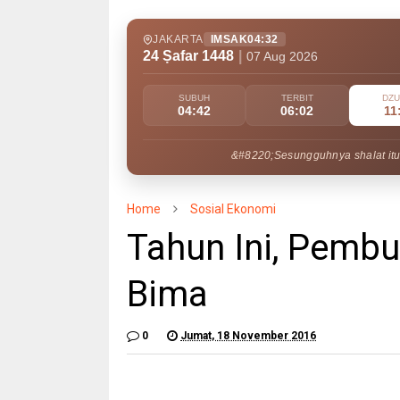
JAKARTA
IMSAK
04:32
24 Ṣafar 1448
|
07 Aug 2026
SUBUH
TERBIT
DZ
04:42
06:02
11
&#8220;Sesungguhnya shalat itu
Home
Sosial Ekonomi
Tahun Ini, Pembu
Bima
0
Jumat, 18 November 2016