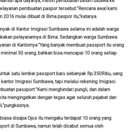
 Namun apa dayanya, mesin pembuatan belum dibawa ke
 pelayanan pembuatan paspor tersebut.”Rencana awal kami
 2016 mulai dibuat di Bima paspor itu,”katanya.
anyak di Kantor Imigrasi Sumbawa selama ini adalah warga
lakakan pelayanannya di Bima. Sedangkan warga Sumbawa
elayanan di Kantornya.”Yang banyak membuat passport itu orang
 minimal 50 orang, bahkan bisa mencapai 10 orang setiap
 untuk satu lembar passport baru sebanyak Rp.350Ribu, uang
i kantor Imigrasi Sumbawa, tapi melalui rekening Imigrasi
mbuatan passport.”Kami menghindari pungli, dan dalam
i kita mengingatkan dengan tegas agar seluruh pejabat dan
li,”pungkasnya.
 biasa disapa Ojos itu mengaku terdapat 10 orang yang
port di Sumbawa, namun telah dicabut semua oleh