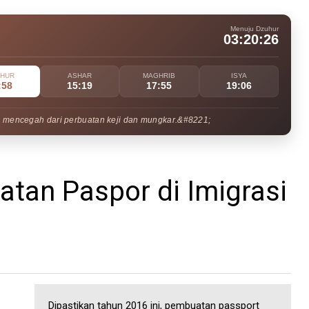
Menuju Dzuhur
03:20:24
UHUR
ASHAR
MAGHRIB
ISYA
:58
15:19
17:55
19:06
 mencegah dari perbuatan keji dan mungkar.&#8221;
atan Paspor di Imigrasi
Dipastikan tahun 2016 ini, pembuatan passport