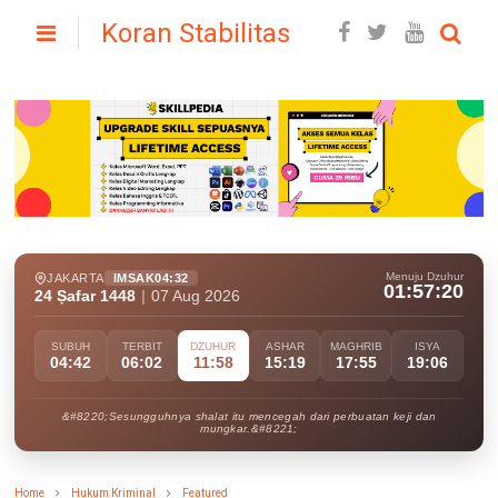
Koran Stabilitas
Menuju Dzuhur
JAKARTA
IMSAK
04:32
01:57:18
24 Ṣafar 1448
|
07 Aug 2026
SUBUH
TERBIT
DZUHUR
ASHAR
MAGHRIB
ISYA
04:42
06:02
11:58
15:19
17:55
19:06
&#8220;Sesungguhnya shalat itu mencegah dari perbuatan keji dan
mungkar.&#8221;
Home
Hukum Kriminal
Featured