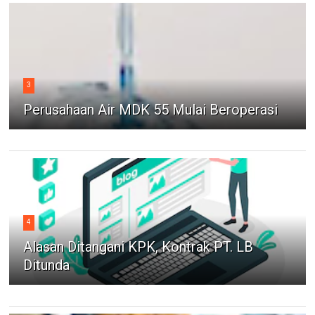
3
Perusahaan Air MDK 55 Mulai Beroperasi
4
Alasan Ditangani KPK, Kontrak PT. LB
Ditunda