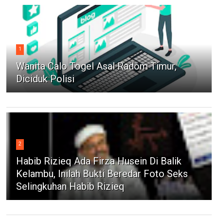
1
Wanita Calo Togel Asal Radom Timur,
Diciduk Polisi
2
Habib Rizieq Ada Firza Husein Di Balik
Kelambu, Inilah Bukti Beredar Foto Seks
Selingkuhan Habib Rizieq