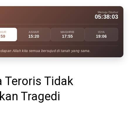
Menuju Dzuhur
05:38:02
UHUR
ASHAR
MAGHRIB
ISYA
:59
15:20
17:55
19:06
adapan Allah kita semua bersujud di tanah yang sama.
 Teroris Tidak
an Tragedi