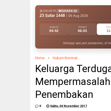
JAKARTA
IMSAK
04:32
23 Ṣafar 1448
|
06 Aug 2026
SUBUH
TERBIT
DZ
04:42
06:03
11
Setinggi apa pun jabatanmu, di h
Home
Hukum Kriminal
Keluarga Terduga
Mempermasalahk
Penembakan
0
Sabtu, 04 November 2017