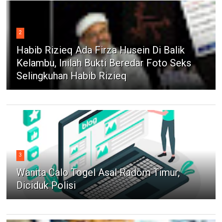
2
Habib Rizieq Ada Firza Husein Di Balik
Kelambu, Inilah Bukti Beredar Foto Seks
Selingkuhan Habib Rizieq
3
Wanita Calo Togel Asal Radom Timur,
Diciduk Polisi