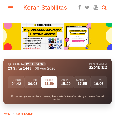
Koran Stabilitas
Menuju Dzuhur
JAKARTA
IMSAK
04:32
02:40:00
23 Ṣafar 1448
|
06 Aug 2026
SUBUH
TERBIT
DZUHUR
ASHAR
MAGHRIB
ISYA
04:42
06:03
11:59
15:20
17:55
19:06
Dunia hanya sementara, persiapkan bekal akhiratmu dengan shalat tepat
waktu.
Home
Sosial Ekonomi