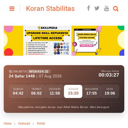
Koran Stabilitas
Menuju Ashar
JAKARTA
IMSAK
04:32
00:03:25
24 Ṣafar 1448
|
07 Aug 2026
SUBUH
TERBIT
DZUHUR
ASHAR
MAGHRIB
ISYA
04:42
06:02
11:58
15:20
17:55
19:06
Masalahmu mungkin besar, tapi Allah Maha Besar. Mari bersujud.
Home
Featured
Politik