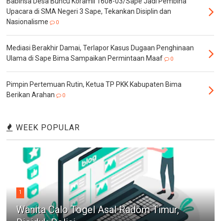
Babinsa Desa Buncu Koramil 1608-03/Sape Jadi Pembina
Upacara di SMA Negeri 3 Sape, Tekankan Disiplin dan
Nasionalisme
0
Mediasi Berakhir Damai, Terlapor Kasus Dugaan Penghinaan
Ulama di Sape Bima Sampaikan Permintaan Maaf
0
Pimpin Pertemuan Rutin, Ketua TP PKK Kabupaten Bima
Berikan Arahan
0
WEEK POPULAR
1
Wanita Calo Togel Asal Radom Timur,