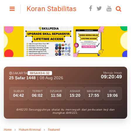
Koran Stabilitas
Menuju Imsak
JAKARTA
IMSAK
04:32
09:20:48
25 Ṣafar 1448
|
08 Aug 2026
SUBUH
TERBIT
DZUHUR
ASHAR
MAGHRIB
ISYA
04:42
06:02
11:58
15:20
17:55
19:06
&#8220;Sesungguhnya shalat itu mencegah dari perbuatan keji dan
mungkar.&#8221;
Home
Hukum Kriminal
Featured