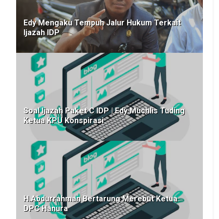
Edy Mengaku Tempuh Jalur Hukum Terkait
Ijazah IDP
Soal Ijazah Paket C IDP | Edy Muchlis Tuding
Ketua KPU Konspirasi
H.Abdurrahman Bertarung Merebut Ketua
DPC Hanura