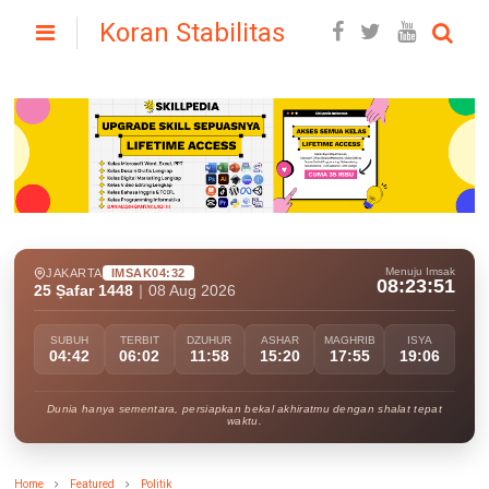
Koran Stabilitas
Menuju Imsak
JAKARTA
IMSAK
04:32
08:23:50
25 Ṣafar 1448
|
08 Aug 2026
SUBUH
TERBIT
DZUHUR
ASHAR
MAGHRIB
ISYA
04:42
06:02
11:58
15:20
17:55
19:06
Dunia hanya sementara, persiapkan bekal akhiratmu dengan shalat tepat
waktu.
Home
Featured
Politik