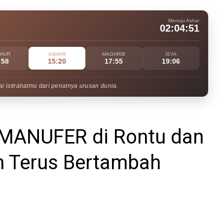
Menuju Ashar
02:04:50
UHUR
ASHAR
MAGHRIB
ISYA
:58
15:20
17:55
19:06
i istirahatmu dari penatnya urusan dunia.
n MANUFER di Rontu dan
n Terus Bertambah