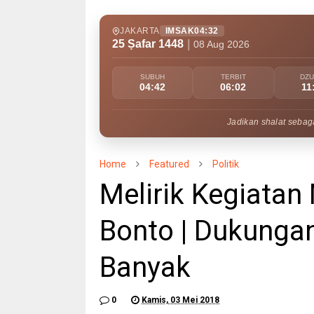
JAKARTA
IMSAK
04:32
25 Ṣafar 1448
|
08 Aug 2026
SUBUH
TERBIT
DZ
04:42
06:02
11
Jadikan shalat sebaga
Home
Featured
Politik
Melirik Kegiata
Bonto | Dukunga
Banyak
0
Kamis, 03 Mei 2018