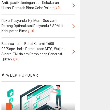
Antisipasi Kekeringan dan Kebakaran
Hutan, Pemkab Bima Gelar Rakor
0
Rakor Posyandu, Ny. Murni Suciyanti
Dorong Optimalisasi Posyandu 6 SPM di
Kabupaten Bima
0
Babinsa Lanta Barat Koramil 1608-
03/Sape Hadiri Pembukaan MTQ, Wujud
Sinergi TNI dalam Pembinaan Generasi
Qur'ani
0
WEEK POPULAR
1