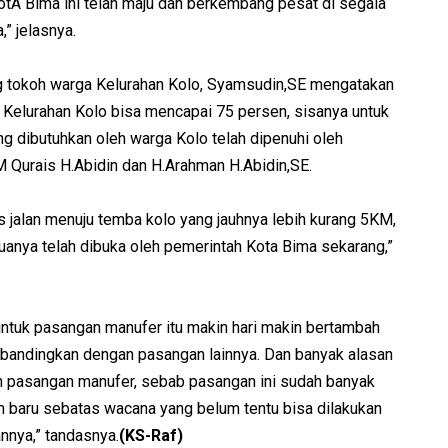
KotA Bima ini telah maju dan berkembang pesat di segala
” jelasnya.
ng tokoh warga Kelurahan Kolo, Syamsudin,SE mengatakan
Kelurahan Kolo bisa mencapai 75 persen, sisanya untuk
g dibutuhkan oleh warga Kolo telah dipenuhi oleh
 Qurais H.Abidin dan H.Arahman H.Abidin,SE.
 jalan menuju temba kolo yang jauhnya lebih kurang 5KM,
muanya telah dibuka oleh pemerintah Kota Bima sekarang,”
tuk pasangan manufer itu makin hari makin bertambah
dibandingkan dengan pasangan lainnya. Dan banyak alasan
h pasangan manufer, sebab pasangan ini sudah banyak
in baru sebatas wacana yang belum tentu bisa dilakukan
nnya,” tandasnya.
(KS-Raf)