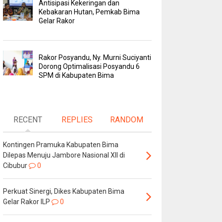
Antisipasi Kekeringan dan
Kebakaran Hutan, Pemkab Bima
Gelar Rakor
Rakor Posyandu, Ny. Murni Suciyanti
Dorong Optimalisasi Posyandu 6
SPM di Kabupaten Bima
RECENT
REPLIES
RANDOM
Kontingen Pramuka Kabupaten Bima
Dilepas Menuju Jambore Nasional XII di
Cibubur
0
Perkuat Sinergi, Dikes Kabupaten Bima
Gelar Rakor ILP
0