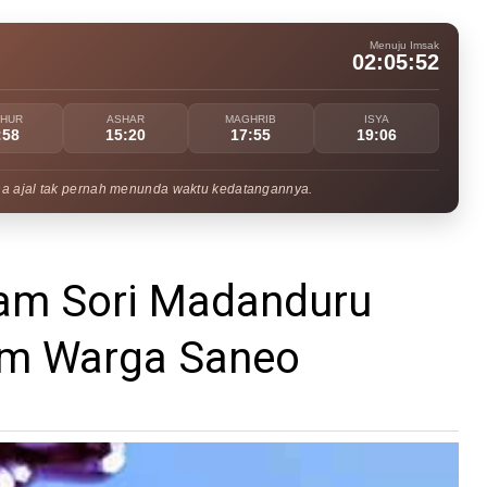
Menuju Imsak
02:05:51
UHUR
ASHAR
MAGHRIB
ISYA
:58
15:20
17:55
19:06
na ajal tak pernah menunda waktu kedatangannya.
m Sori Madanduru
um Warga Saneo