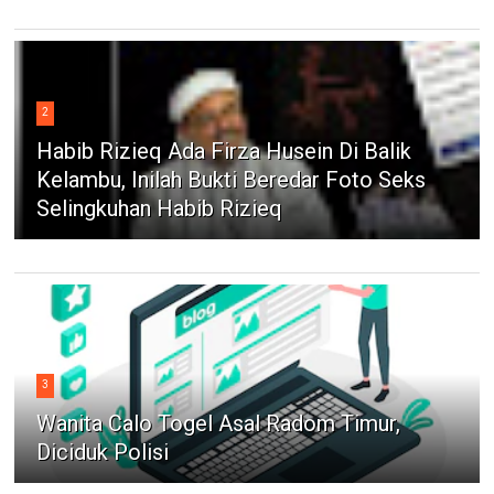
2
Habib Rizieq Ada Firza Husein Di Balik
Kelambu, Inilah Bukti Beredar Foto Seks
Selingkuhan Habib Rizieq
3
Wanita Calo Togel Asal Radom Timur,
Diciduk Polisi