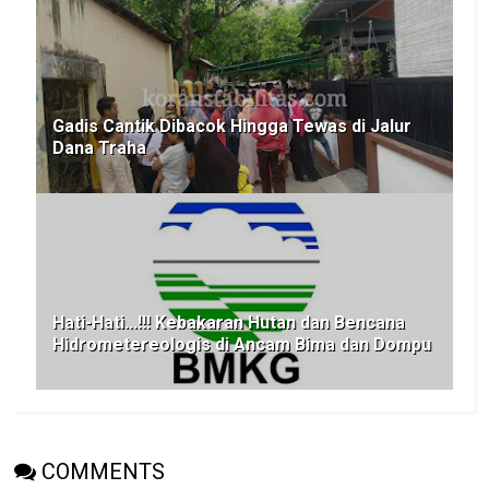
Gadis Cantik Dibacok Hingga Tewas di Jalur
Dana Traha
Hati-Hati...!!! Kebakaran Hutan dan Bencana
Hidrometereologis di Ancam Bima dan Dompu
COMMENTS