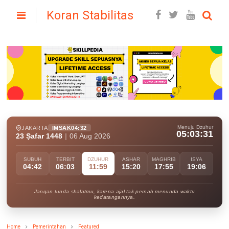
Koran Stabilitas
Menuju Dzuhur
JAKARTA
IMSAK
04:32
05:03:30
23 Ṣafar 1448
|
06 Aug 2026
SUBUH
TERBIT
DZUHUR
ASHAR
MAGHRIB
ISYA
04:42
06:03
11:59
15:20
17:55
19:06
Jangan tunda shalatmu, karena ajal tak pernah menunda waktu
kedatangannya.
Home
Pemerintahan
Featured