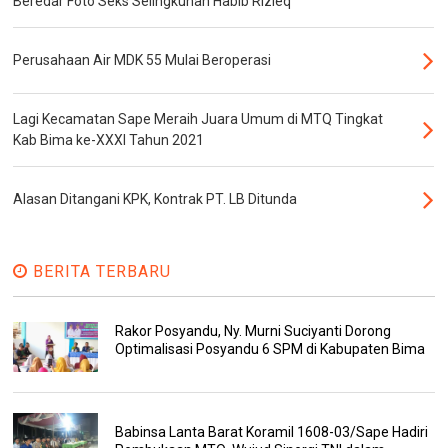
Beredar Foto Seks Selingkuhan Habib Rizieq
Perusahaan Air MDK 55 Mulai Beroperasi
Lagi Kecamatan Sape Meraih Juara Umum di MTQ Tingkat
Kab Bima ke-XXXI Tahun 2021
Alasan Ditangani KPK, Kontrak PT. LB Ditunda
BERITA TERBARU
Rakor Posyandu, Ny. Murni Suciyanti Dorong
Optimalisasi Posyandu 6 SPM di Kabupaten Bima
Babinsa Lanta Barat Koramil 1608-03/Sape Hadiri