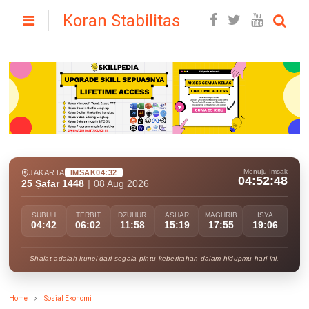
Koran Stabilitas
Menuju Imsak
JAKARTA
IMSAK
04:32
04:52:47
25 Ṣafar 1448
|
08 Aug 2026
SUBUH
TERBIT
DZUHUR
ASHAR
MAGHRIB
ISYA
04:42
06:02
11:58
15:19
17:55
19:06
Shalat adalah kunci dari segala pintu keberkahan dalam hidupmu hari ini.
Home
Sosial Ekonomi