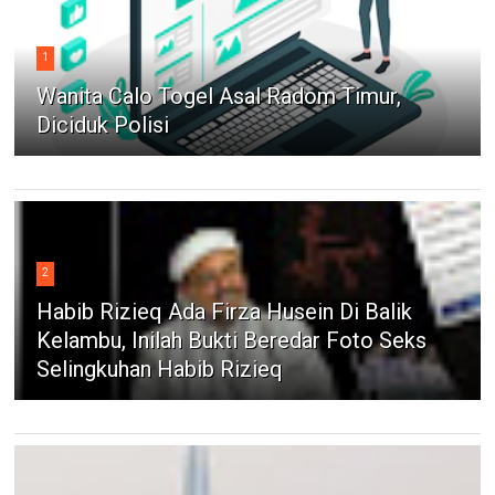
1
Wanita Calo Togel Asal Radom Timur,
Diciduk Polisi
2
Habib Rizieq Ada Firza Husein Di Balik
Kelambu, Inilah Bukti Beredar Foto Seks
Selingkuhan Habib Rizieq