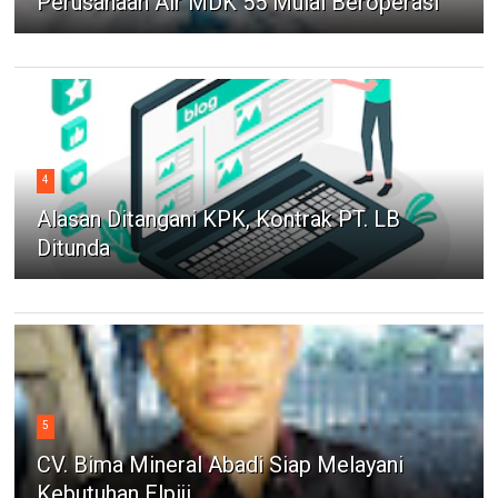
Perusahaan Air MDK 55 Mulai Beroperasi
4
Alasan Ditangani KPK, Kontrak PT. LB
Ditunda
5
CV. Bima Mineral Abadi Siap Melayani
Kebutuhan Elpiji