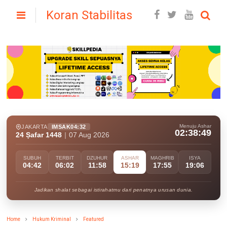
Koran Stabilitas
Menuju Ashar
JAKARTA
IMSAK
04:32
02:38:47
24 Ṣafar 1448
|
07 Aug 2026
SUBUH
TERBIT
DZUHUR
ASHAR
MAGHRIB
ISYA
04:42
06:02
11:58
15:19
17:55
19:06
Jadikan shalat sebagai istirahatmu dari penatnya urusan dunia.
Home
Hukum Kriminal
Featured