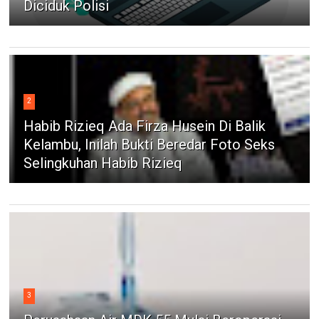
Diciduk Polisi
2
Habib Rizieq Ada Firza Husein Di Balik
Kelambu, Inilah Bukti Beredar Foto Seks
Selingkuhan Habib Rizieq
3