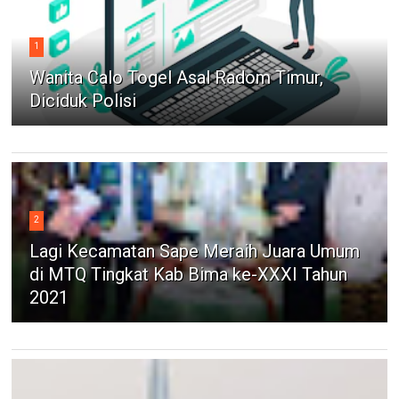
1
Wanita Calo Togel Asal Radom Timur,
Diciduk Polisi
2
Lagi Kecamatan Sape Meraih Juara Umum
di MTQ Tingkat Kab Bima ke-XXXI Tahun
2021