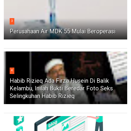
3
Perusahaan Air MDK 55 Mulai Beroperasi
4
Habib Rizieq Ada Firza Husein Di Balik
Kelambu, Inilah Bukti Beredar Foto Seks
Selingkuhan Habib Rizieq