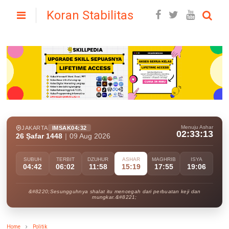
Koran Stabilitas
Menuju Ashar
JAKARTA
IMSAK
04:32
02:33:11
26 Ṣafar 1448
|
09 Aug 2026
SUBUH
TERBIT
DZUHUR
ASHAR
MAGHRIB
ISYA
04:42
06:02
11:58
15:19
17:55
19:06
&#8220;Sesungguhnya shalat itu mencegah dari perbuatan keji dan
mungkar.&#8221;
Home
Politik