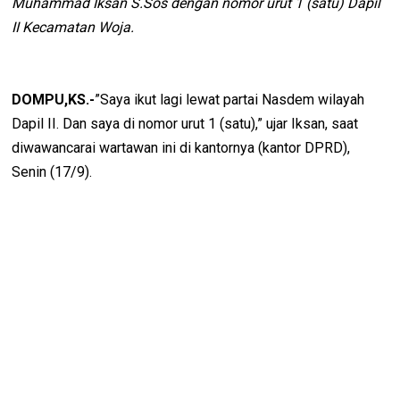
Muhammad Iksan S.Sos dengan nomor urut 1 (satu) Dapil
II Kecamatan Woja.
DOMPU,KS.-
”Saya ikut lagi lewat partai Nasdem wilayah
Dapil II. Dan saya di nomor urut 1 (satu),” ujar Iksan, saat
diwawancarai wartawan ini di kantornya (kantor DPRD),
Senin (17/9).