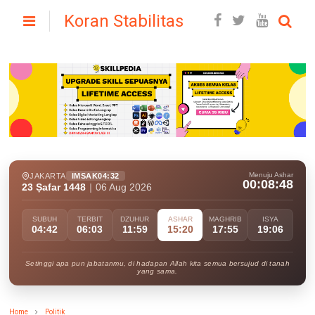
Koran Stabilitas
Menuju Ashar
JAKARTA
IMSAK
04:32
00:08:47
23 Ṣafar 1448
|
06 Aug 2026
SUBUH
TERBIT
DZUHUR
ASHAR
MAGHRIB
ISYA
04:42
06:03
11:59
15:20
17:55
19:06
Setinggi apa pun jabatanmu, di hadapan Allah kita semua bersujud di tanah
yang sama.
Home
Politik