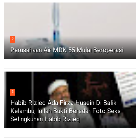
2
Perusahaan Air MDK 55 Mulai Beroperasi
3
Habib Rizieq Ada Firza Husein Di Balik
Kelambu, Inilah Bukti Beredar Foto Seks
Selingkuhan Habib Rizieq