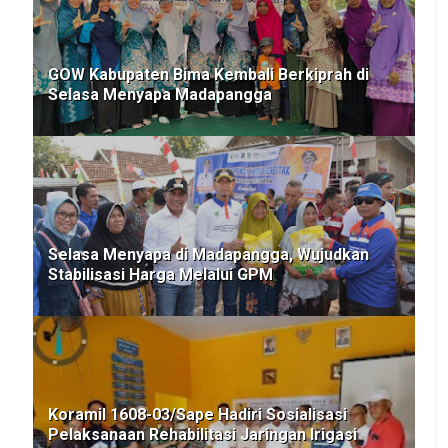
GOW Kabupaten Bima Kembali Berkiprah di
Selasa Menyapa Madapangga
Selasa Menyapa di Madapangga, Wujudkan
Stabilisasi Harga Melalui GPM
Koramil 1608-03/Sape Hadiri Sosialisasi
Pelaksanaan Rehabilitasi Jaringan Irigasi