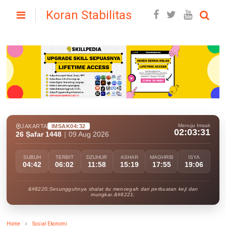
Koran Stabilitas
Menuju Imsak
JAKARTA
IMSAK
04:32
02:03:30
26 Ṣafar 1448
|
09 Aug 2026
SUBUH
TERBIT
DZUHUR
ASHAR
MAGHRIB
ISYA
04:42
06:02
11:58
15:19
17:55
19:06
&#8220;Sesungguhnya shalat itu mencegah dari perbuatan keji dan
mungkar.&#8221;
Home
Sosial Ekonomi