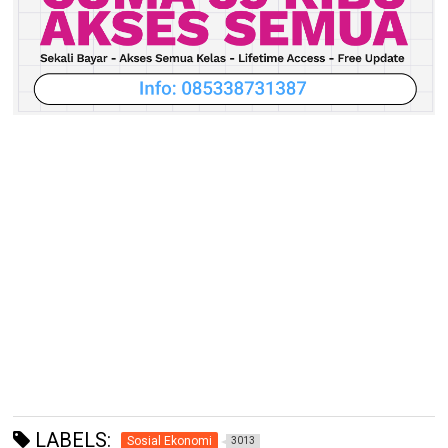
LABELS:
Sosial Ekonomi
3013